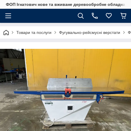
ФОП Ігнатович нове та вживане деревообробне обладнанн
Товари та послуги
Фугувально-рейсмусні верстати
Ф