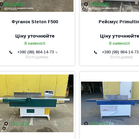
Фуганок Steton F500
Рейсмус Primultin
Ціну уточнюйте
Ціну уточнюйт
В наявності
В наявності
+380 (98) 864-14-73
+380 (98) 864-14-73
Володимир
Володимир