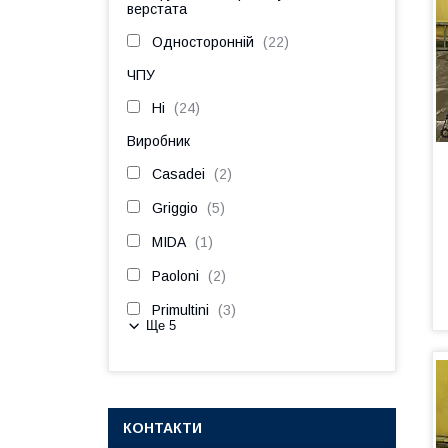
верстата
Односторонній
22
ЧПУ
Ні
24
Виробник
Casadei
2
Griggio
5
MIDA
1
Paoloni
2
Primultini
3
Ще 5
КОНТАКТИ