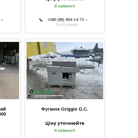
е
В наявності
+380 (98) 864-14-73
Володимир
ний
Фуганок Griggio G.C.
500
Ціну уточнюйте
е
В наявності