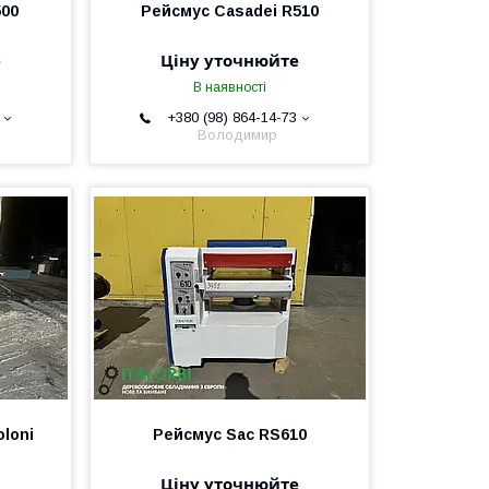
500
Рейсмус Casadei R510
е
Ціну уточнюйте
В наявності
+380 (98) 864-14-73
Володимир
loni
Рейсмус Sac RS610
Ціну уточнюйте