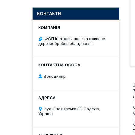
КОНТАКТИ
ФОП Ігнатович нове та вживане
деревообробне обладнання
Володимир
Ц
Р
Д
П
М
вул. Стоянівська 33, Радехів,
М
Україна
Н
М
Г