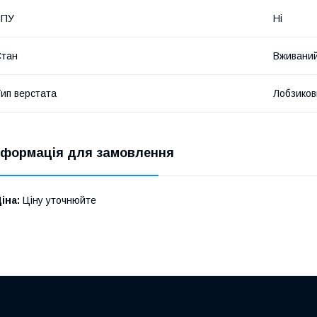
ЧПУ
Ні
Стан
Вживани
ип верстата
Лобзиков
нформація для замовлення
іна:
Ціну уточнюйте