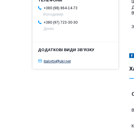
Ш
Д
+380 (98) 864-14-73
В
Володимир
+380 (97) 723-30-30
З
Денис
italorbi@ukr.net
Х
В
К