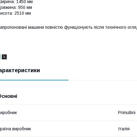
ирина: 1450 мм
овжина: 950 мм
исота: 2510 мм
апропоновані машини повністю функціонують після технічного огляд
арактеристики
Основні
иробник
Primultini
раїна виробник
Італія