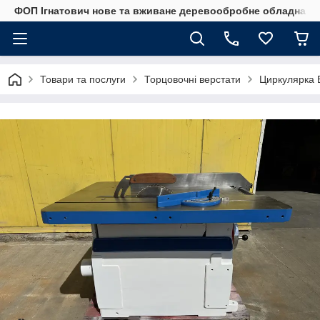
ФОП Ігнатович нове та вживане деревообробне обладнанн
Товари та послуги
Торцовочні верстати
Циркулярка 