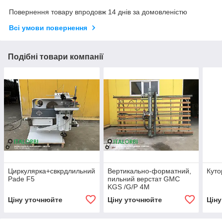
Повернення товару впродовж 14 днів за домовленістю
Всі умови повернення
Подібні товари компанії
Циркулярка+свкрдлильний
Вертикально-форматний,
Куто
Pade F5
пильний верстат GMC
KGS /G/P 4M
Ціну уточнюйте
Ціну уточнюйте
Цін