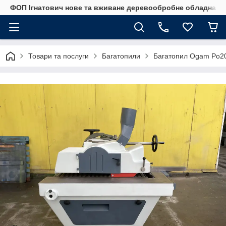
ФОП Ігнатович нове та вживане деревообробне обладнанн
Товари та послуги
Багатопили
Багатопил Ogam Po2