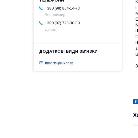
К
П
+380 (98) 864-14-73
М
Володимир
Е
+380 (97) 723-30-30
М
Денис
Ш
Г
Ш
Д
В
italorbi@ukr.net
З
Х