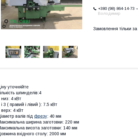
+380 (98) 864-14-73
Володимир
Замовлення тільки з
іну уточняйте
ількість шпинделів:4
 низ: 4 кВт
 і 3 ( правий і лівий ): 7.5 кВт
 верх: 4 кВт
іаметр валів під
фрезу
: 40 мм
аксимальна ширина заготовки: 220 мм
аксимальна висота заготовки: 140 мм
овжина вхідного столу: 2000 мм