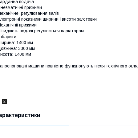
арданна подача
невматичні прижими
еханічне регулювання валів
лектронні показники ширини і висоти заготовки
еханічніі прижими
видкість подачі регулюється варіатором
абарити:
ирина: 1400 мм
овжина: 3300 мм
исота: 1400 мм
апропоновані машини повністю функціонують після технічного огляд
арактеристики