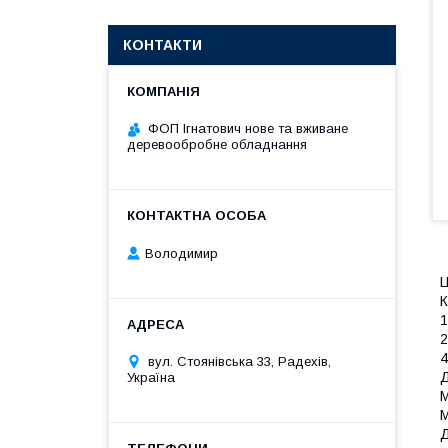
КОНТАКТИ
ФОП Ігнатович нове та вживане
деревообробне обладнання
Володимир
Ц
К
1
2
4
вул. Стоянівська 33, Радехів,
Д
Україна
М
М
Д