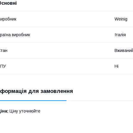
Основні
иробник
Weinig
раїна виробник
Італія
Стан
Вживани
ЧПУ
Ні
нформація для замовлення
іна:
Ціну уточнюйте