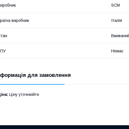
иробник
SCM
раїна виробник
Італія
Стан
Вживани
ЧПУ
Немає
нформація для замовлення
іна:
Ціну уточнюйте