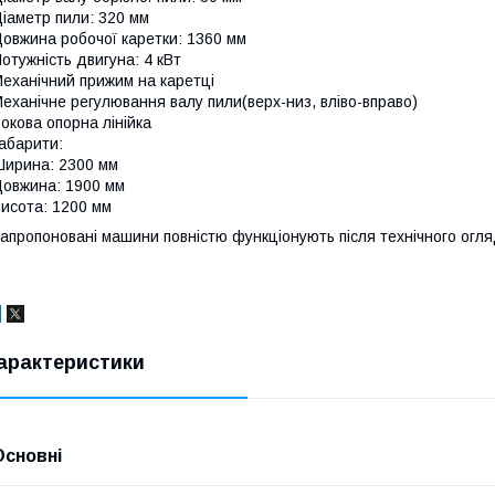
іаметр пили: 320 мм
овжина робочої каретки: 1360 мм
отужність двигуна: 4 кВт
еханічний прижим на каретці
еханічне регулювання валу пили(верх-низ, вліво-вправо)
окова опорна лінійка
абарити:
ирина: 2300 мм
овжина: 1900 мм
исота: 1200 мм
апропоновані машини повністю функціонують після технічного огляд
арактеристики
Основні