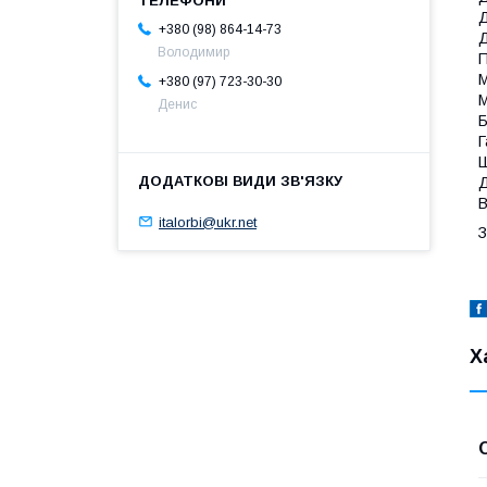
Д
+380 (98) 864-14-73
Д
Володимир
П
М
+380 (97) 723-30-30
М
Денис
Б
Г
Ш
Д
В
italorbi@ukr.net
З
Х