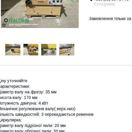
Володимир
Замовлення тільки з
іну уточняйте
арактеристики:
іаметр валу на фрезу: 35 мм
исота валу: 170 мм
отужність двигуна: 4 кВт
еханічне регулювання валу( верх-низ)
ількість швидкостей: 3 перекидаються ременем
иркулярка:
іаметр валу підрізної пили: 20 мм
іаметр валу обрізної пили: 30 мм