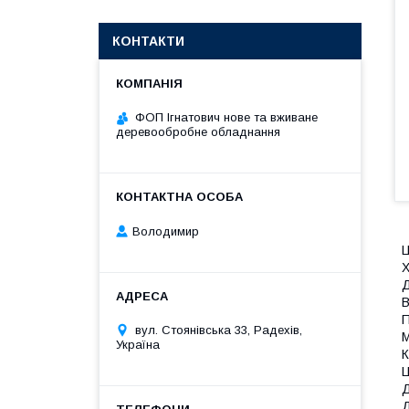
КОНТАКТИ
ФОП Ігнатович нове та вживане
деревообробне обладнання
Володимир
Ц
Х
Д
В
П
вул. Стоянівська 33, Радехів,
М
Україна
К
Ц
Д
Д