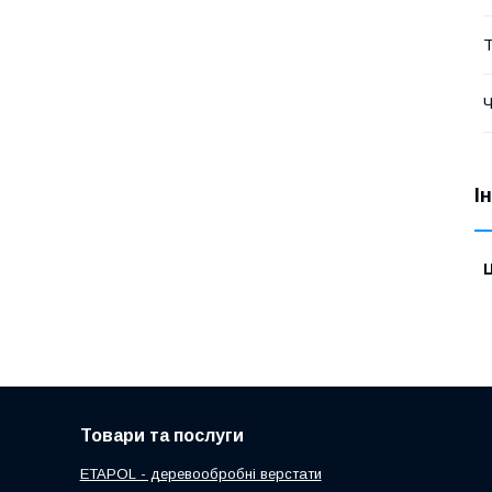
Т
І
Ц
Товари та послуги
ETAPOL - деревообробні верстати