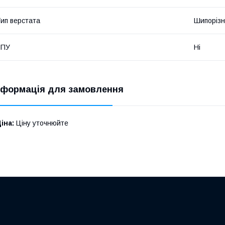
ип верстата
Шипоріз
ЧПУ
Ні
нформація для замовлення
іна:
Ціну уточнюйте