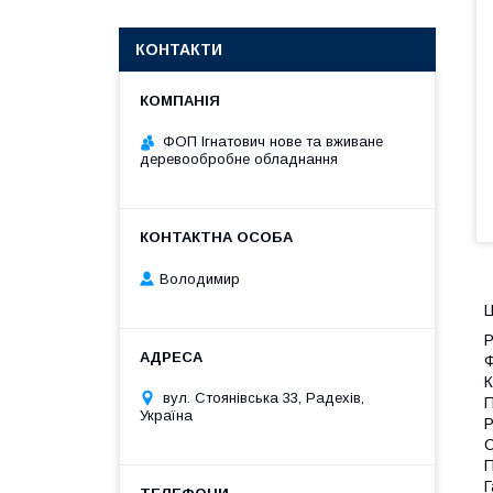
КОНТАКТИ
ФОП Ігнатович нове та вживане
деревообробне обладнання
Володимир
Ц
Р
Ф
К
вул. Стоянівська 33, Радехів,
П
Україна
Р
С
П
Г