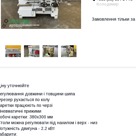
Володимир
Замовлення тільки з
іну уточнюйте
егулювання довжини і товщини шипа
резер рухається по колу
аретки працюють по черзі
невматичні прижими
обочі каретки: 380х300 мм
толи можна регулювати під нахилом і верх - низ
отужність двигуна - 2.2 кВт
абарити: