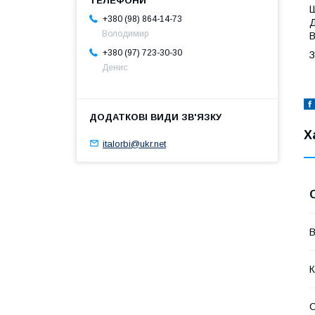
Ш
+380 (98) 864-14-73
Д
Володимир
В
+380 (97) 723-30-30
З
Денис
Х
italorbi@ukr.net
В
К