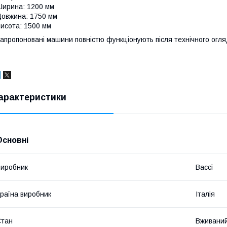
ирина: 1200 мм
овжина: 1750 мм
исота: 1500 мм
апропоновані машини повністю функціонують після технічного огляд
арактеристики
Основні
иробник
Bacci
раїна виробник
Італія
Стан
Вживани