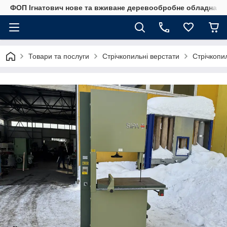
ФОП Ігнатович нове та вживане деревообробне обладнанн
Товари та послуги
Стрічкопильні верстати
Стрічкопи