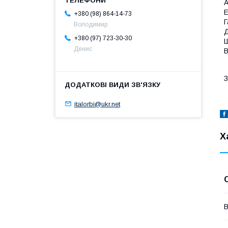
А
Е
+380 (98) 864-14-73
Г
Володимир
Д
+380 (97) 723-30-30
Ш
Денис
В
З
italorbi@ukr.net
Х
В