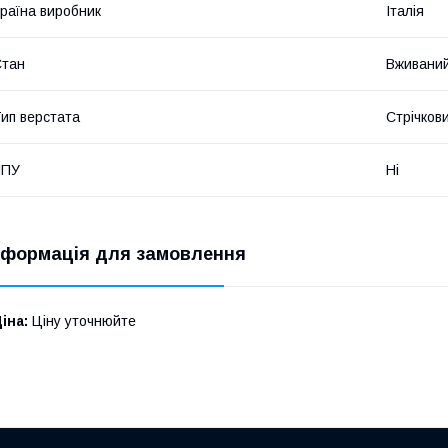
раїна виробник
Італія
Стан
Вживани
ип верстата
Стрічков
ЧПУ
Ні
нформація для замовлення
іна:
Ціну уточнюйте