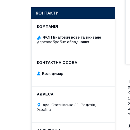
КОНТАКТИ
ФОП Ігнатович нове та вживане
деревообробне обладнання
Володимир
Ц
Х
К
1
2
вул. Стоянівська 33, Радехів,
Р
Україна
Р
П
Ш