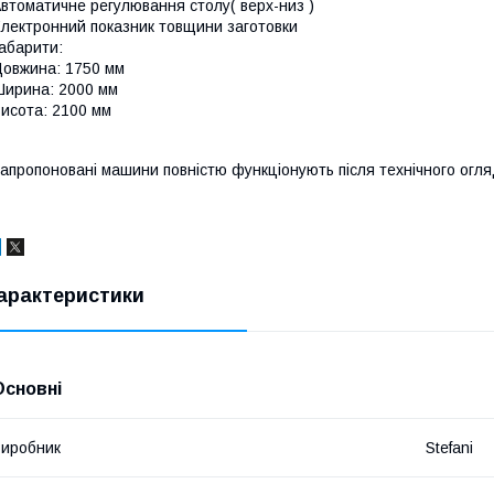
втоматичне регулювання столу( верх-низ )
лектронний показник товщини заготовки
абарити:
овжина: 1750 мм
ирина: 2000 мм
исота: 2100 мм
апропоновані машини повністю функціонують після технічного огляд
арактеристики
Основні
иробник
Stefani