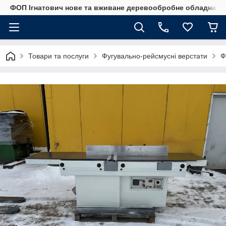
ФОП Ігнатович нове та вживане деревообробне обладнанн
Товари та послуги
Фугувально-рейсмусні верстати
Ф